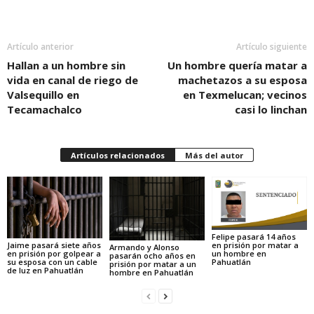
Artículo anterior
Artículo siguiente
Hallan a un hombre sin
Un hombre quería matar a
vida en canal de riego de
machetazos a su esposa
Valsequillo en
en Texmelucan; vecinos
Tecamachalco
casi lo linchan
Artículos relacionados
Más del autor
Felipe pasará 14 años
Jaime pasará siete años
en prisión por matar a
Armando y Alonso
en prisión por golpear a
un hombre en
pasarán ocho años en
su esposa con un cable
Pahuatlán
prisión por matar a un
de luz en Pahuatlán
hombre en Pahuatlán