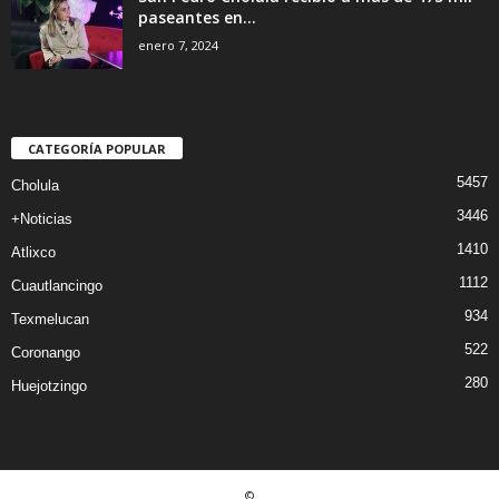
paseantes en...
enero 7, 2024
CATEGORÍA POPULAR
5457
Cholula
3446
+Noticias
1410
Atlixco
1112
Cuautlancingo
934
Texmelucan
522
Coronango
280
Huejotzingo
©