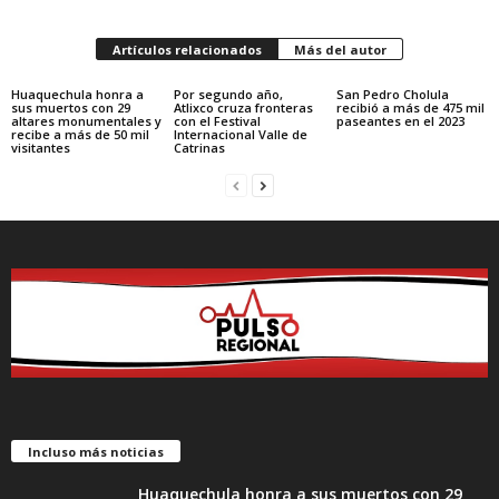
Artículos relacionados
Más del autor
Huaquechula honra a
Por segundo año,
San Pedro Cholula
sus muertos con 29
Atlixco cruza fronteras
recibió a más de 475 mil
altares monumentales y
con el Festival
paseantes en el 2023
recibe a más de 50 mil
Internacional Valle de
visitantes
Catrinas
Incluso más noticias
Huaquechula honra a sus muertos con 29