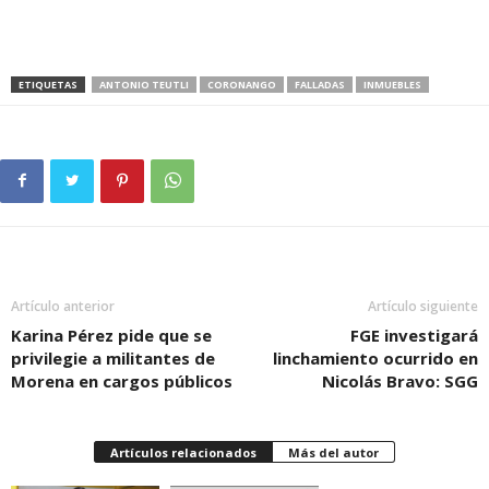
ETIQUETAS
ANTONIO TEUTLI
CORONANGO
FALLADAS
INMUEBLES
Artículo anterior
Artículo siguiente
Karina Pérez pide que se
FGE investigará
privilegie a militantes de
linchamiento ocurrido en
Morena en cargos públicos
Nicolás Bravo: SGG
Artículos relacionados
Más del autor