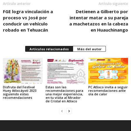
Artículo anterior
Artículo siguiente
FGE logra vinculación a
Detienen a Gilberto por
proceso vs José por
intentar matar a su pareja
conducir un vehículo
a machetazos en la cabeza
robado en Tehuacán
en Huauchinango
Artículos relacionados
Más del autor
Disfruta del Festival
Estas son las
PC Atlixco invita a seguir
Huey Atlixcáyotl 2023
recomendaciones para
recomendaciones ante
siguiendo estas
una mejor experiencia,
ola de calor
recomendaciones
en tu visita al Mirador
de Cristal en Atlixco