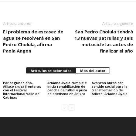
Artículo anterior
Artículo siguiente
El problema de escasez de
San Pedro Cholula tendrá
agua se resolverá en San
13 nuevas patrullas y seis
Pedro Cholula, afirma
motocicletas antes de
Paola Angon
finalizar el año
Artículos relacionados
Más del autor
Por segundo año,
Ariadna Ayala cumple e
Avanzan obras con
Atlixco cruza fronteras
inicia rehabilitación de
sentido social para la
con el Festival
cancha de futbol y pista
transformación de
Internacional Valle de
de atletismo en Atlixco
Atlixco: Ariadna Ayala
Catrinas