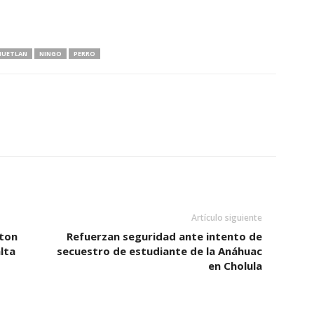
HUETLAN
NINGO
PERRO
Artículo siguiente
tton
Refuerzan seguridad ante intento de
lta
secuestro de estudiante de la Anáhuac
en Cholula