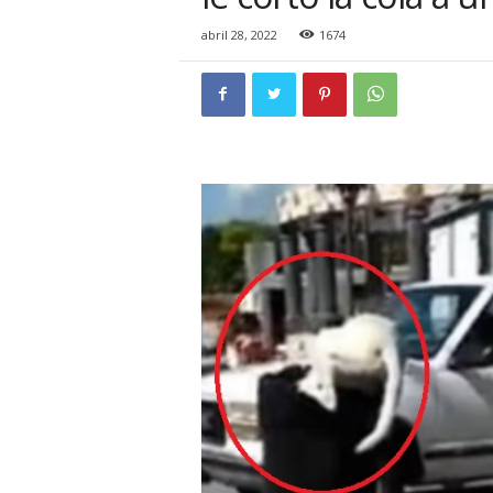
i
o
abril 28, 2022
1674
n
a
l