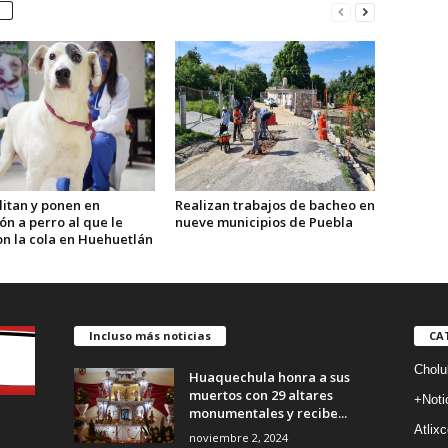
litan y ponen en
Realizan trabajos de bacheo en
n a perro al que le
nueve municipios de Puebla
on la cola en Huehuetlán
Incluso más noticias
CA
Cholu
Huaquechula honra a sus
muertos con 29 altares
+Noti
monumentales y recibe...
Atlixc
noviembre 2, 2024