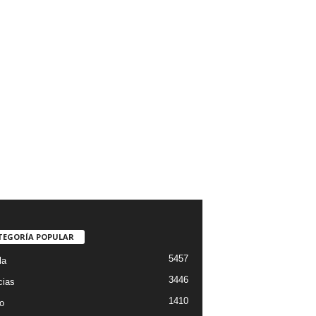
TEGORÍA POPULAR
5457
la
3446
cias
1410
o