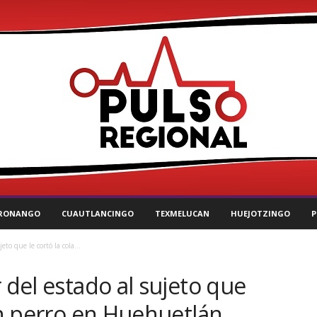
RONANGO
CUAUTLANCINGO
TEXMELUCAN
HUEJOTZINGO
P
eto que le cortó la cola...
 del estado al sujeto que
 un perro en Huehuetlán