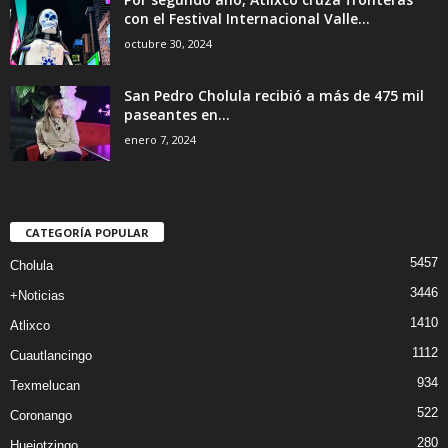
con el Festival Internacional Valle...
octubre 30, 2024
San Pedro Cholula recibió a más de 475 mil
paseantes en...
enero 7, 2024
CATEGORÍA POPULAR
5457
Cholula
3446
+Noticias
1410
Atlixco
1112
Cuautlancingo
934
Texmelucan
522
Coronango
280
Huejotzingo