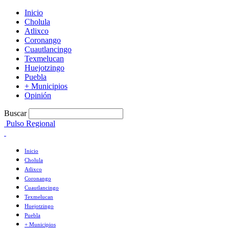
Inicio
Cholula
Atlixco
Coronango
Cuautlancingo
Texmelucan
Huejotzingo
Puebla
+ Municipios
Opinión
Buscar
Pulso Regional
Inicio
Cholula
Atlixco
Coronango
Cuautlancingo
Texmelucan
Huejotzingo
Puebla
+ Municipios