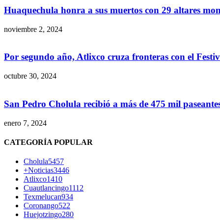
Huaquechula honra a sus muertos con 29 altares monu
noviembre 2, 2024
Por segundo año, Atlixco cruza fronteras con el Festiva
octubre 30, 2024
San Pedro Cholula recibió a más de 475 mil paseantes
enero 7, 2024
CATEGORÍA POPULAR
Cholula
5457
+Noticias
3446
Atlixco
1410
Cuautlancingo
1112
Texmelucan
934
Coronango
522
Huejotzingo
280