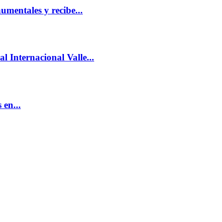
mentales y recibe...
l Internacional Valle...
 en...