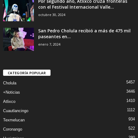
Por segundo año, Atlixco cruza fronteras
con el Festival Internacional Valle...
octubre 30, 2024
San Pedro Cholula recibió a más de 475 mil
paseantes en...
enero 7, 2024
CATEGORÍA POPULAR
5457
Cholula
3446
+Noticias
1410
Atlixco
1112
Cuautlancingo
934
Texmelucan
522
Coronango
280