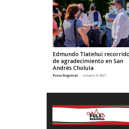
i
o
n
a
l
Edmundo Tlatehui recorrid
de agradecimiento en San
Andrés Cholula
Pulso Regional
-
octubre 4, 2021