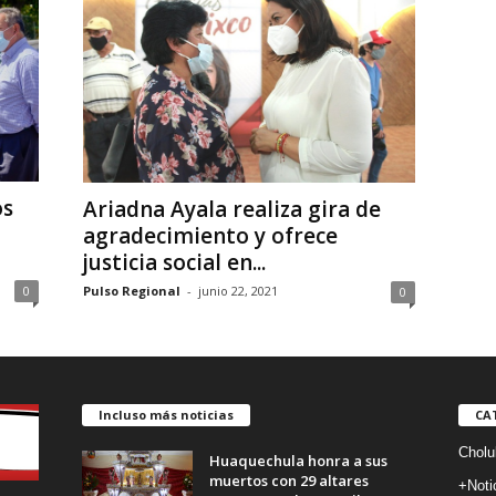
os
Ariadna Ayala realiza gira de
agradecimiento y ofrece
justicia social en...
0
Pulso Regional
-
junio 22, 2021
0
Incluso más noticias
CA
Cholu
Huaquechula honra a sus
muertos con 29 altares
+Noti