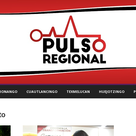
RONANGO
CUAUTLANCINGO
TEXMELUCAN
HUEJOTZINGO
P
to