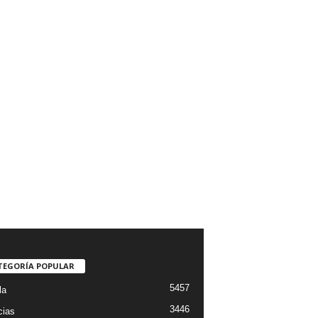
TEGORÍA POPULAR
5457
la
3446
cias