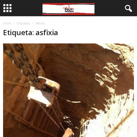
Inicio
Etiquetas
Asfixia
Etiqueta: asfixia