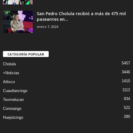
San Pedro Cholula recibió a más de 475 mil
paseantes en...
enero 7, 2024
CATEGORÍA POPULAR
5457
Cholula
3446
+Noticias
1410
Atlixco
1112
Cuautlancingo
934
Texmelucan
522
Coronango
280
Huejotzingo