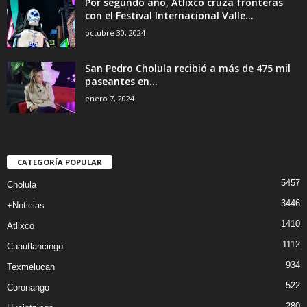
Por segundo año, Atlixco cruza fronteras
con el Festival Internacional Valle...
octubre 30, 2024
San Pedro Cholula recibió a más de 475 mil
paseantes en...
enero 7, 2024
CATEGORÍA POPULAR
5457
Cholula
3446
+Noticias
1410
Atlixco
1112
Cuautlancingo
934
Texmelucan
522
Coronango
280