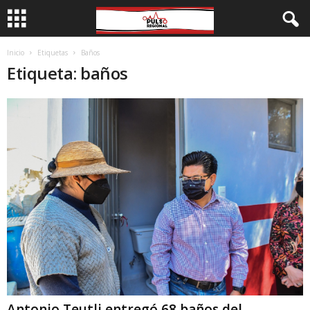
Inicio
Etiquetas
Baños
Etiqueta: baños
Antonio Teutli entregó 68 baños del