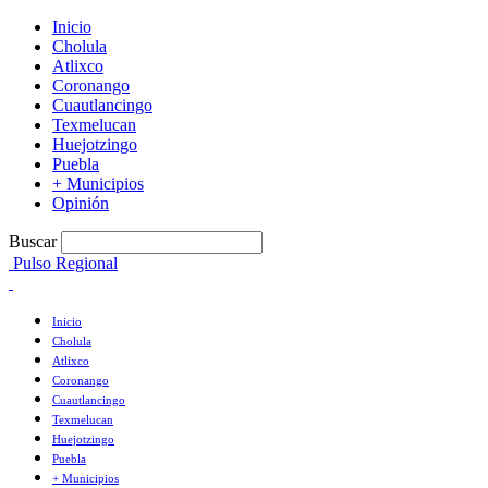
Inicio
Cholula
Atlixco
Coronango
Cuautlancingo
Texmelucan
Huejotzingo
Puebla
+ Municipios
Opinión
Buscar
Pulso Regional
Inicio
Cholula
Atlixco
Coronango
Cuautlancingo
Texmelucan
Huejotzingo
Puebla
+ Municipios