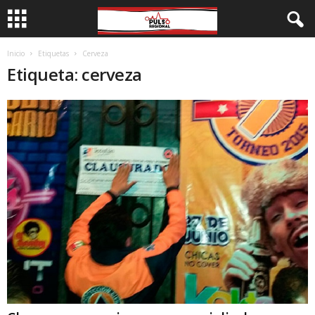
Inicio
Etiquetas
Cerveza
Etiqueta: cerveza