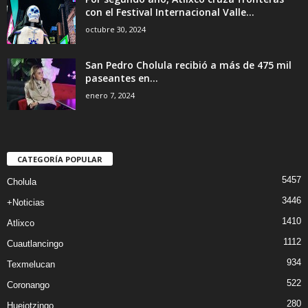
con el Festival Internacional Valle...
octubre 30, 2024
San Pedro Cholula recibió a más de 475 mil
paseantes en...
enero 7, 2024
CATEGORÍA POPULAR
5457
Cholula
3446
+Noticias
1410
Atlixco
1112
Cuautlancingo
934
Texmelucan
522
Coronango
280
Huejotzingo