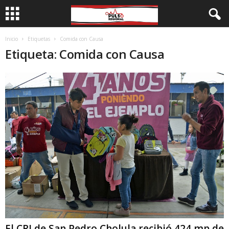
Inicio
Etiquetas
Comida con Causa
Etiqueta: Comida con Causa
El CRI de San Pedro Cholula recibió 424 mp de