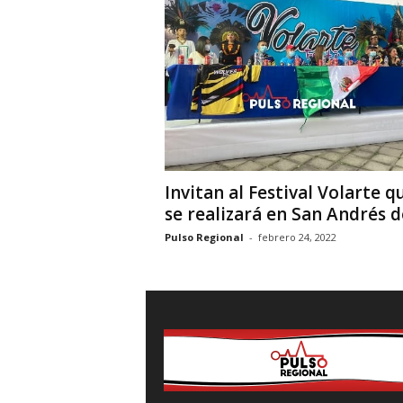
i
o
n
a
l
Invitan al Festival Volarte q
se realizará en San Andrés del
Pulso Regional
-
febrero 24, 2022