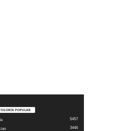
TEGORÍA POPULAR
5457
la
3446
cias