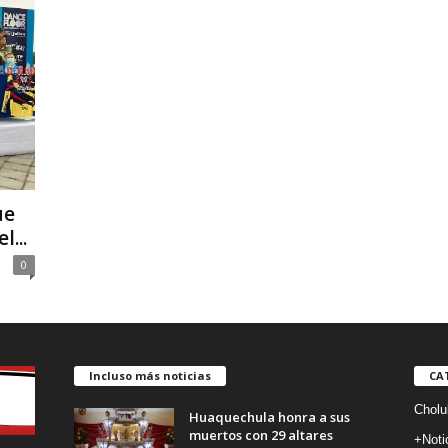
ue
...
0
Incluso más noticias
CA
Cholu
Huaquechula honra a sus
muertos con 29 altares
+Noti