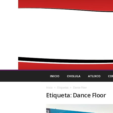
P
INICIO
CHOLULA
ATLIXCO
CO
u
l
Inicio
Etiquetas
Dance Floor
s
Etiqueta: Dance Floor
o
R
e
g