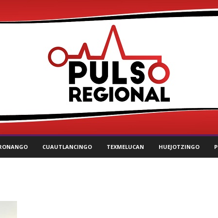
RONANGO
CUAUTLANCINGO
TEXMELUCAN
HUEJOTZINGO
P