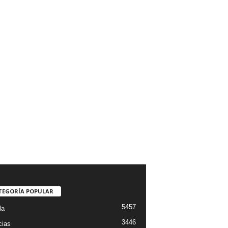
TEGORÍA POPULAR
5457
la
3446
cias