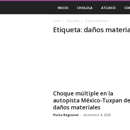
P
INICIO
CHOLULA
ATLIXCO
CO
u
l
s
Inicio
Etiquetas
Daños materiales
Etiqueta: daños materi
o
R
e
g
i
o
n
a
l
Choque múltiple en la
autopista México-Tuxpan de
daños materiales
Pulso Regional
-
diciembre 4, 2020