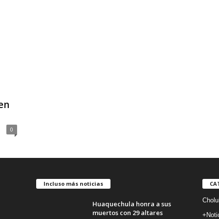
en
0
Incluso más noticias
CA
Cholu
Huaquechula honra a sus
muertos con 29 altares
+Noti