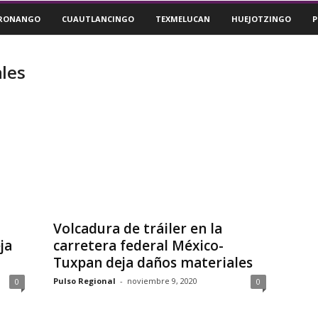
RONANGO
CUAUTLANCINGO
TEXMELUCAN
HUEJOTZINGO
P
ales
Volcadura de tráiler en la
ja
carretera federal México-
Tuxpan deja daños materiales
Pulso Regional
-
noviembre 9, 2020
0
0