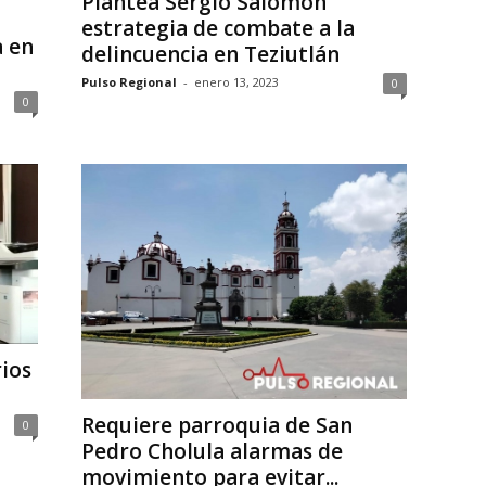
Plantea Sergio Salomón
estrategia de combate a la
a en
delincuencia en Teziutlán
Pulso Regional
-
enero 13, 2023
0
0
rios
Requiere parroquia de San
0
Pedro Cholula alarmas de
movimiento para evitar...