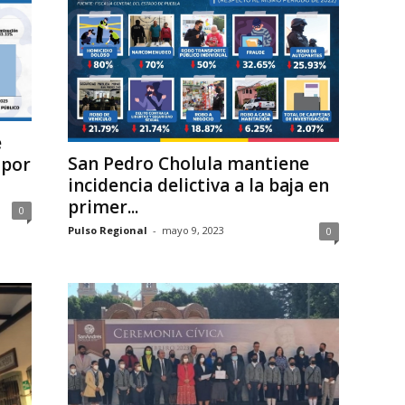
e
San Pedro Cholula mantiene
 por
incidencia delictiva a la baja en
primer...
0
Pulso Regional
-
mayo 9, 2023
0