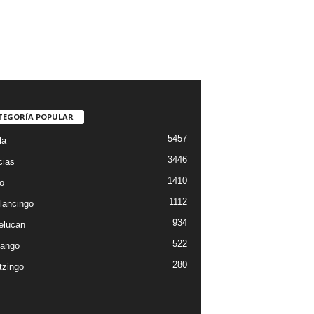
TEGORÍA POPULAR
5457
la
3446
cias
1410
o
1112
lancingo
934
elucan
522
ango
280
tzingo