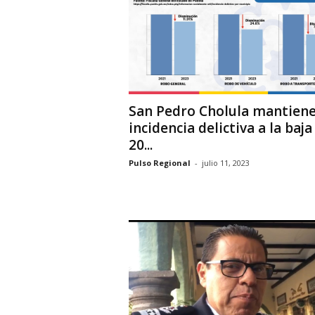
i
o
n
a
l
San Pedro Cholula mantien
incidencia delictiva a la baja
20...
Pulso Regional
-
julio 11, 2023