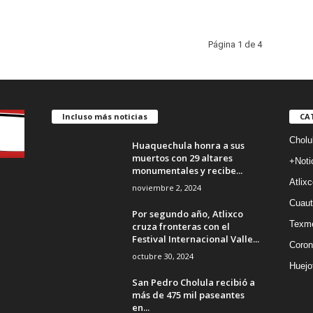
Página 1 de 4
Incluso más noticias
CA
Cholu
Huaquechula honra a sus
muertos con 29 altares
+Noti
monumentales y recibe...
Atlixc
noviembre 2, 2024
Cuaut
Por segundo año, Atlixco
Texm
cruza fronteras con el
Festival Internacional Valle...
Coron
octubre 30, 2024
Huejo
San Pedro Cholula recibió a
más de 475 mil paseantes
en...