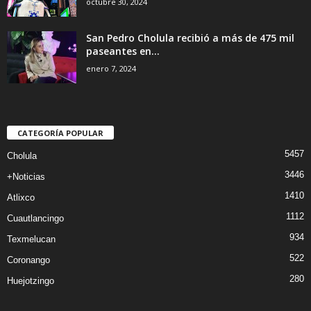
octubre 30, 2024
San Pedro Cholula recibió a más de 475 mil
paseantes en...
enero 7, 2024
CATEGORÍA POPULAR
5457
Cholula
3446
+Noticias
1410
Atlixco
1112
Cuautlancingo
934
Texmelucan
522
Coronango
280
Huejotzingo