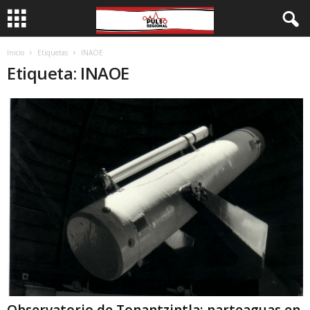
Inicio
Etiquetas
INAOE
Etiqueta: INAOE
Observatorio de Tonantzintla; parteaguas en