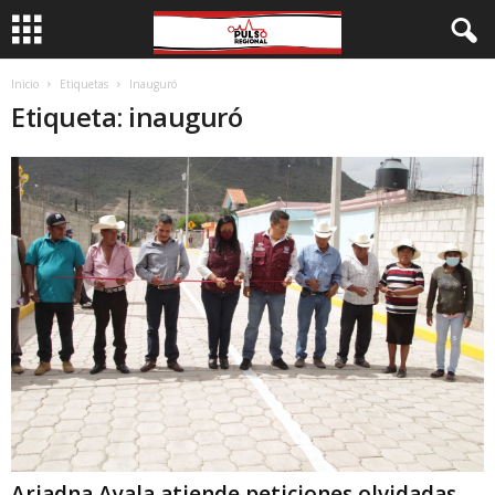
Inicio
Etiquetas
Inauguró
Etiqueta: inauguró
Ariadna Ayala atiende peticiones olvidadas