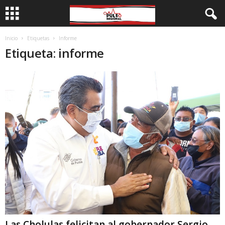
Inicio
Etiquetas
Informe
Etiqueta: informe
Las Cholulas felicitan al gobernador Sergio