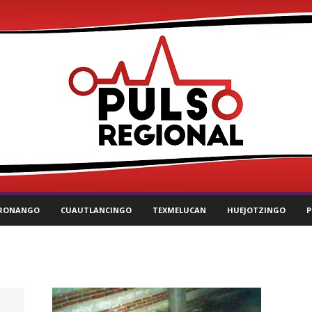
RONANGO
CUAUTLANCINGO
TEXMELUCAN
HUEJOTZINGO
P