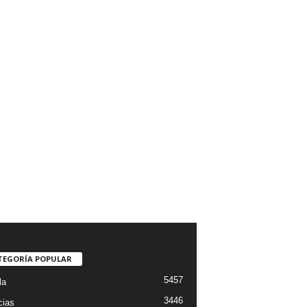
TEGORÍA POPULAR
5457
la
3446
cias