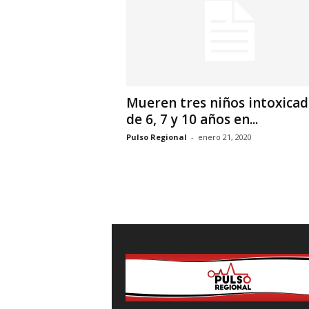
i
o
n
a
l
Mueren tres niños intoxicad
de 6, 7 y 10 años en...
Pulso Regional
-
enero 21, 2020