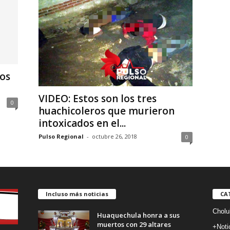
os
VIDEO: Estos son los tres
0
huachicoleros que murieron
intoxicados en el...
Pulso Regional
-
octubre 26, 2018
0
Incluso más noticias
CA
Cholu
Huaquechula honra a sus
muertos con 29 altares
+Noti