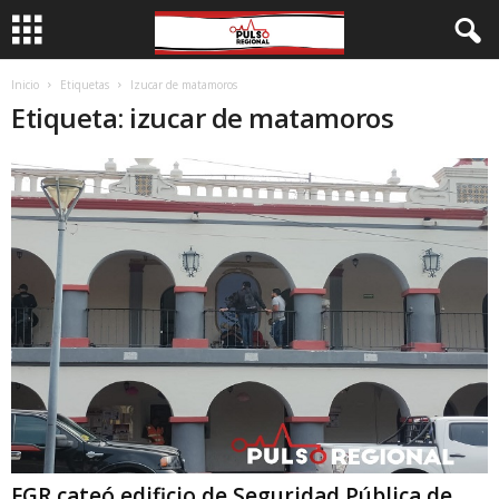
Inicio
Etiquetas
Izucar de matamoros
Etiqueta: izucar de matamoros
FGR cateó edificio de Seguridad Pública de