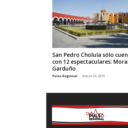
i
o
n
a
l
San Pedro Cholula sólo cuen
con 12 espectaculares: Mora
Garduño
Pulso Regional
-
marzo 25, 2019