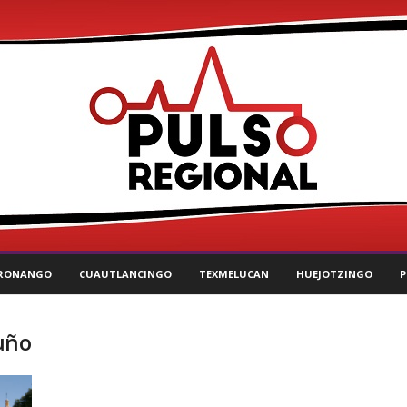
RONANGO
CUAUTLANCINGO
TEXMELUCAN
HUEJOTZINGO
P
uño