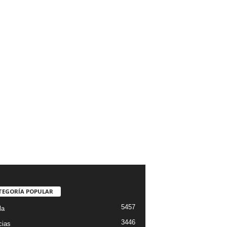
TEGORÍA POPULAR
5457
la
3446
cias