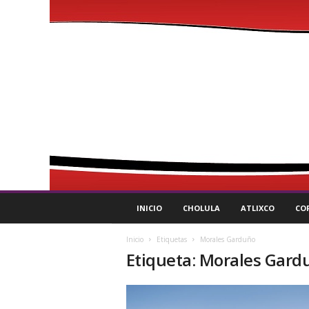
P
INICIO
CHOLULA
ATLIXCO
CO
u
l
Inicio
Etiquetas
Morales Garduño
s
Etiqueta: Morales Gard
o
R
e
g