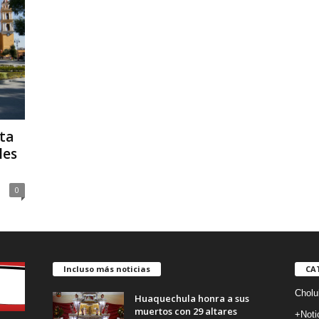
ta
les
0
Incluso más noticias
CA
Cholu
Huaquechula honra a sus
muertos con 29 altares
+Noti