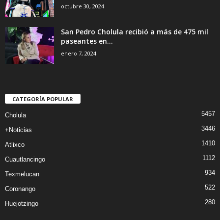
octubre 30, 2024
San Pedro Cholula recibió a más de 475 mil
paseantes en...
enero 7, 2024
CATEGORÍA POPULAR
5457
Cholula
3446
+Noticias
1410
Atlixco
1112
Cuautlancingo
934
Texmelucan
522
Coronango
280
Huejotzingo