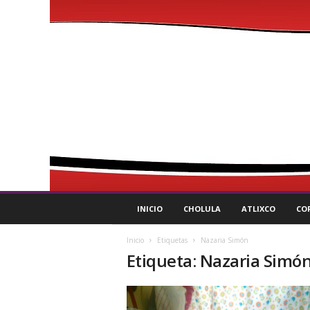
P
INICIO
CHOLULA
ATLIXCO
CO
u
l
Inicio
Etiquetas
Nazaria Simón
s
Etiqueta: Nazaria Simó
o
R
e
g