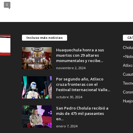
0
Incluso más noticias
CA
Cholu
Huaquechula honra a sus
muertos con 29 altares
+Noti
monumentales y recibe...
Atlixc
noviembre 2, 2024
Cuaut
Por segundo año, Atlixco
Texm
cruza fronteras con el
Festival Internacional Valle...
Coron
octubre 30, 2024
Huejo
San Pedro Cholula recibió a
más de 475 mil paseantes
en...
enero 7, 2024