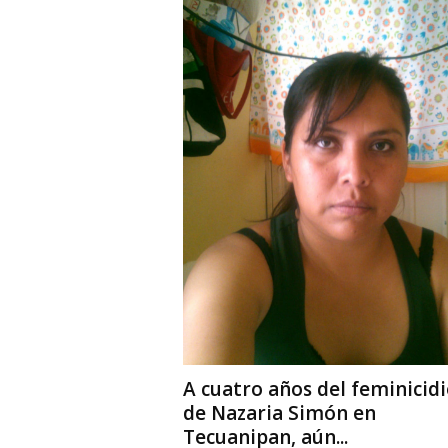
i
o
n
a
l
A cuatro años del feminicid
de Nazaria Simón en
Tecuanipan, aún...