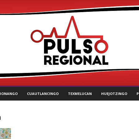
RONANGO
CUAUTLANCINGO
TEXMELUCAN
HUEJOTZINGO
P
n