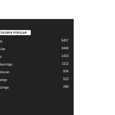
TEGORÍA POPULAR
5457
la
3446
cias
1410
o
1112
lancingo
934
elucan
522
ango
280
tzingo