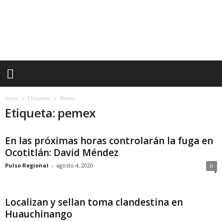
P
u
l
s
o
R
e
g
i
Inicio
Etiquetas
Pemex
o
Etiqueta: pemex
n
a
l
En las próximas horas controlarán la fuga en
Ocotitlán: David Méndez
Pulso Regional
-
agosto 4, 2020
0
Localizan y sellan toma clandestina en
Huauchinango