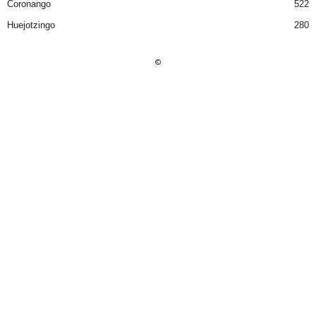
Coronango
522
Huejotzingo
280
©