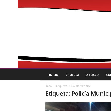
P
INICIO
CHOLULA
ATLIXCO
CO
u
l
Inicio
Etiquetas
Policía Municipal
s
Etiqueta: Policía Munici
o
R
e
g