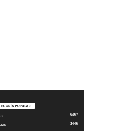
TEGORÍA POPULAR
5457
la
3446
cias