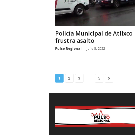
Policía Municipal de Atlixco
frustra asalto
Pulso Regional
-
julio 8, 2022
...
1
2
3
5