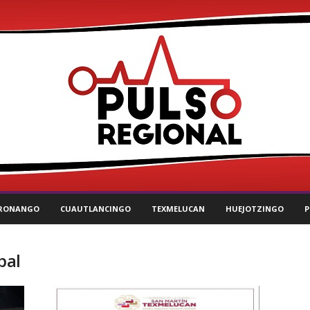
RONANGO
CUAUTLANCINGO
TEXMELUCAN
HUEJOTZINGO
P
pal