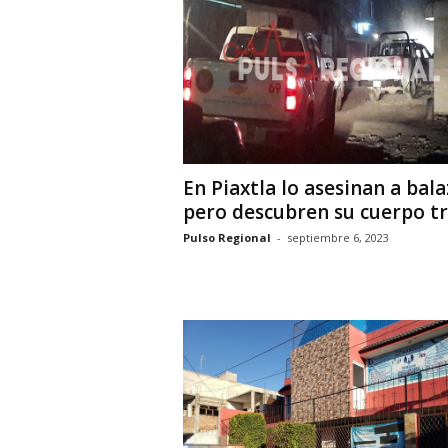
i
o
n
a
l
En Piaxtla lo asesinan a bala
pero descubren su cuerpo tre
Pulso Regional
-
septiembre 6, 2023