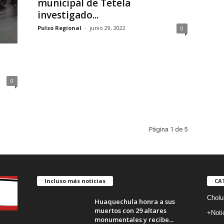
municipal de Tetela
investigado...
Pulso Regional
-
junio 29, 2022
0
0
Página 1 de 5
Incluso más noticias
CA
Cholu
Huaquechula honra a sus
muertos con 29 altares
+Noti
monumentales y recibe...