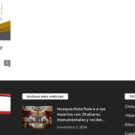
r
0
Incluso más noticias
CA
Cholu
Huaquechula honra a sus
muertos con 29 altares
+Noti
monumentales y recibe...
Atlixc
noviembre 2, 2024
Cuaut