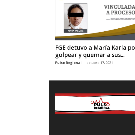
i
o
n
a
l
FGE detuvo a María Karla po
golpear y quemar a sus...
Pulso Regional
-
octubre 17, 2021