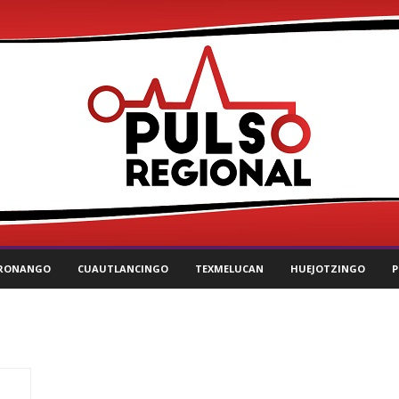
RONANGO
CUAUTLANCINGO
TEXMELUCAN
HUEJOTZINGO
P