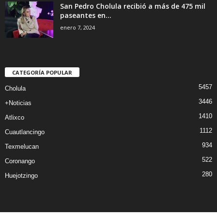
San Pedro Cholula recibió a más de 475 mil
paseantes en...
enero 7, 2024
CATEGORÍA POPULAR
5457
Cholula
3446
+Noticias
1410
Atlixco
1112
Cuautlancingo
934
Texmelucan
522
Coronango
280
Huejotzingo