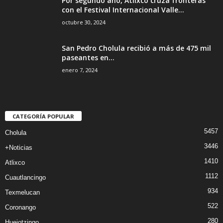
Por segundo año, Atlixco cruza fronteras
con el Festival Internacional Valle...
octubre 30, 2024
San Pedro Cholula recibió a más de 475 mil
paseantes en...
enero 7, 2024
CATEGORÍA POPULAR
5457
Cholula
3446
+Noticias
1410
Atlixco
1112
Cuautlancingo
934
Texmelucan
522
Coronango
280
Huejotzingo