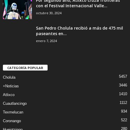
Por segundo año, Atlixco cruza fronteras
con el Festival Internacional Valle...
octubre 30, 2024
San Pedro Cholula recibió a más de 475 mil
paseantes en...
enero 7, 2024
CATEGORÍA POPULAR
5457
Cholula
3446
+Noticias
1410
Atlixco
1112
Cuautlancingo
934
Texmelucan
522
Coronango
280
Huejotzingo