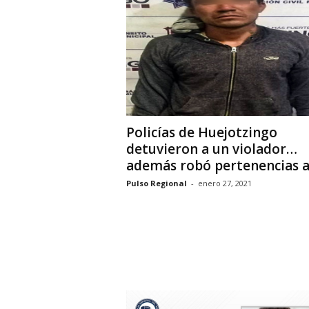
i
o
n
a
l
Policías de Huejotzingo
detuvieron a un violador…
además robó pertenencias a.
Pulso Regional
-
enero 27, 2021