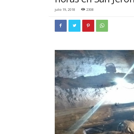
i
o
julio 19, 2018
2308
n
a
l