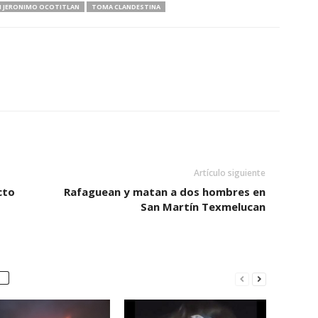
N JERONIMO OCOTITLAN
TOMA CLANDESTINA
Artículo siguiente
cto
Rafaguean y matan a dos hombres en
San Martín Texmelucan