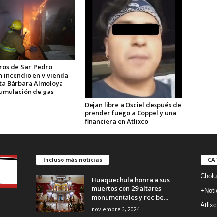
os de San Pedro
n incendio en vivienda
ta Bárbara Almoloya
cumulación de gas
Dejan libre a Osciel después de
prender fuego a Coppel y una
financiera en Atlixco
Incluso más noticias
CA
Cholu
Huaquechula honra a sus
muertos con 29 altares
+Noti
monumentales y recibe...
Atlixc
noviembre 2, 2024