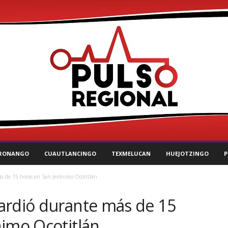
RONANGO
CUAUTLANCINGO
TEXMELUCAN
HUEJOTZINGO
P
s de 15 horas en San Jerónimo Ocotitlán
ardió durante más de 15
nimo Ocotitlán