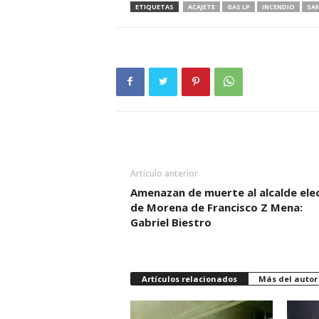
ETIQUETAS
ACAJETE
GAS LP
INCENDIO
SA
Artículo anterior
Amenazan de muerte al alcalde ele
de Morena de Francisco Z Mena:
Gabriel Biestro
Artículos relacionados
Más del autor