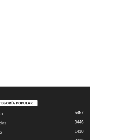
TEGORÍA POPULAR
5457
la
3446
cias
1410
o