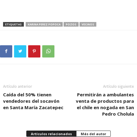
ETIQUETAS
KARINA PEREZ POPOCA
POZOS
VECINOS
Artículo anterior
Artículo siguiente
Caída del 50% tienen
Permitirán a ambulantes
vendedores del socavón
venta de productos para
en Santa María Zacatepec
el chile en nogada en San
Pedro Cholula
Artículos relacionados
Más del autor