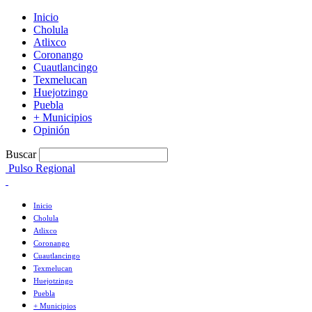
Inicio
Cholula
Atlixco
Coronango
Cuautlancingo
Texmelucan
Huejotzingo
Puebla
+ Municipios
Opinión
Buscar
Pulso Regional
Inicio
Cholula
Atlixco
Coronango
Cuautlancingo
Texmelucan
Huejotzingo
Puebla
+ Municipios