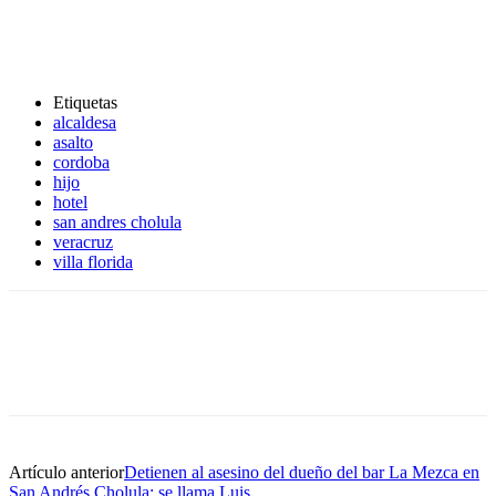
Etiquetas
alcaldesa
asalto
cordoba
hijo
hotel
san andres cholula
veracruz
villa florida
Artículo anterior
Detienen al asesino del dueño del bar La Mezca en
San Andrés Cholula; se llama Luis