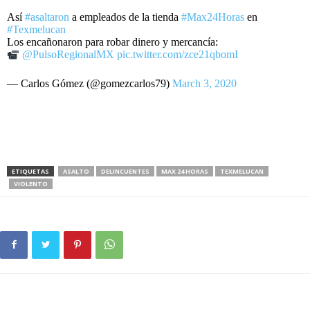
Así
#asaltaron
a empleados de la tienda
#Max24Horas
en
#Texmelucan
Los encañonaron para robar dinero y mercancía:
@PulsoRegionalMX
pic.twitter.com/zce21qbomI
— Carlos Gómez (@gomezcarlos79)
March 3, 2020
ETIQUETAS
ASALTO
DELINCUENTES
MAX 24 HORAS
TEXMELUCAN
VIOLENTO