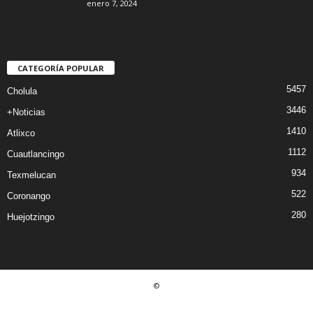
enero 7, 2024
CATEGORÍA POPULAR
5457
Cholula
3446
+Noticias
1410
Atlixco
1112
Cuautlancingo
934
Texmelucan
522
Coronango
280
Huejotzingo
©