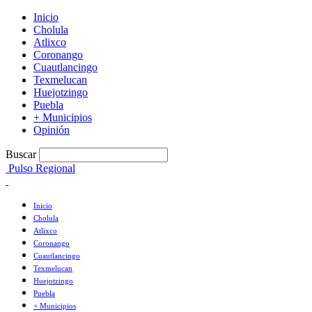
Inicio
Cholula
Atlixco
Coronango
Cuautlancingo
Texmelucan
Huejotzingo
Puebla
+ Municipios
Opinión
Buscar
Pulso Regional
Inicio
Cholula
Atlixco
Coronango
Cuautlancingo
Texmelucan
Huejotzingo
Puebla
+ Municipios