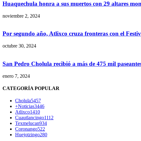
Huaquechula honra a sus muertos con 29 altares monu
noviembre 2, 2024
Por segundo año, Atlixco cruza fronteras con el Festiva
octubre 30, 2024
San Pedro Cholula recibió a más de 475 mil paseantes
enero 7, 2024
CATEGORÍA POPULAR
Cholula
5457
+Noticias
3446
Atlixco
1410
Cuautlancingo
1112
Texmelucan
934
Coronango
522
Huejotzingo
280