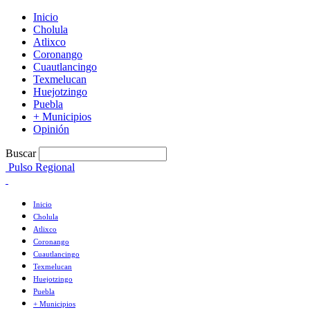
Inicio
Cholula
Atlixco
Coronango
Cuautlancingo
Texmelucan
Huejotzingo
Puebla
+ Municipios
Opinión
Buscar
Pulso Regional
Inicio
Cholula
Atlixco
Coronango
Cuautlancingo
Texmelucan
Huejotzingo
Puebla
+ Municipios