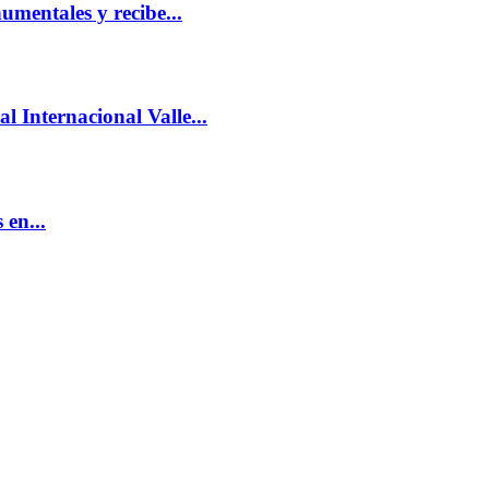
mentales y recibe...
l Internacional Valle...
 en...