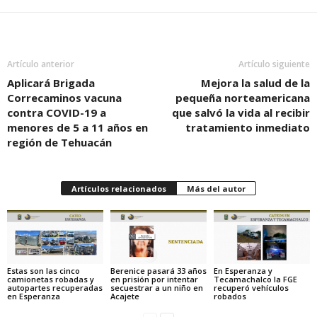
Artículo anterior
Artículo siguiente
Aplicará Brigada
Mejora la salud de la
Correcaminos vacuna
pequeña norteamericana
contra COVID-19 a
que salvó la vida al recibir
menores de 5 a 11 años en
tratamiento inmediato
región de Tehuacán
Artículos relacionados
Más del autor
Estas son las cinco
Berenice pasará 33 años
En Esperanza y
camionetas robadas y
en prisión por intentar
Tecamachalco la FGE
autopartes recuperadas
secuestrar a un niño en
recuperó vehículos
en Esperanza
Acajete
robados