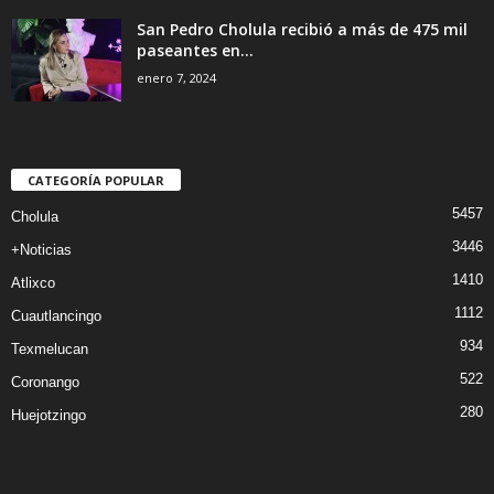
San Pedro Cholula recibió a más de 475 mil
paseantes en...
enero 7, 2024
CATEGORÍA POPULAR
5457
Cholula
3446
+Noticias
1410
Atlixco
1112
Cuautlancingo
934
Texmelucan
522
Coronango
280
Huejotzingo