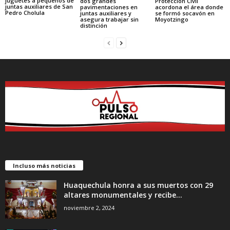
juguetes a pequeños de
dos grandes
Protección Civil
juntas auxiliares de San
pavimentaciones en
acordona el área donde
Pedro Cholula
juntas auxiliares y
se formó socavón en
asegura trabajar sin
Moyotzingo
distinción
Incluso más noticias
Huaquechula honra a sus muertos con 29
altares monumentales y recibe...
noviembre 2, 2024