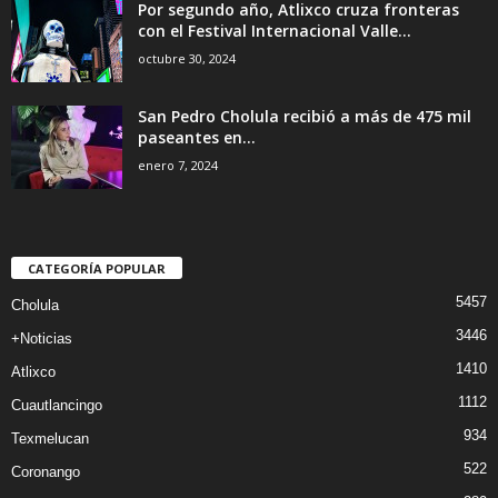
Por segundo año, Atlixco cruza fronteras
con el Festival Internacional Valle...
octubre 30, 2024
San Pedro Cholula recibió a más de 475 mil
paseantes en...
enero 7, 2024
CATEGORÍA POPULAR
5457
Cholula
3446
+Noticias
1410
Atlixco
1112
Cuautlancingo
934
Texmelucan
522
Coronango