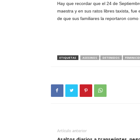
Hay que recordar que el 24 de Septiembre
maestra y en sus ratos libres taxista, fu
de que sus familiares la reportaron como
ETIQUETAS
ASESINOS
DETENIDOS
FEMINICID
Artículo anterior
Asaltos diarios a transeúntes, neg