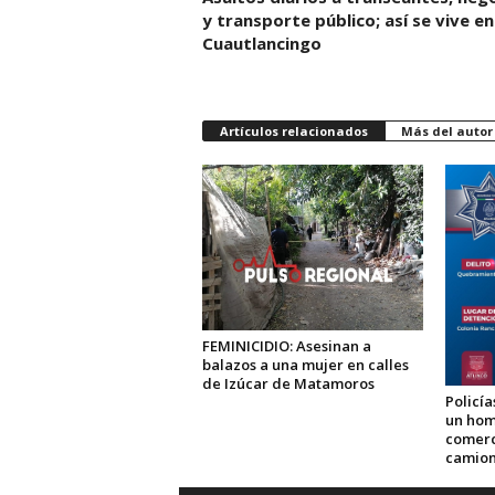
y transporte público; así se vive en
Cuautlancingo
Artículos relacionados
Más del autor
FEMINICIDIO: Asesinan a
balazos a una mujer en calles
de Izúcar de Matamoros
Policía
un hom
comerc
camion