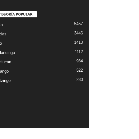
TEGORÍA POPULAR
5457
la
3446
cias
1410
o
1112
lancingo
934
elucan
522
ango
280
tzingo