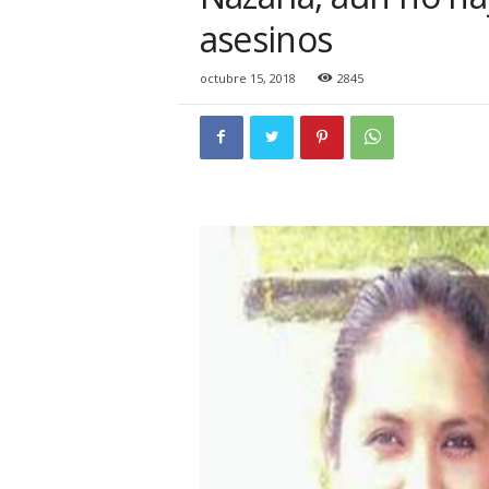
i
asesinos
o
n
a
octubre 15, 2018
2845
l