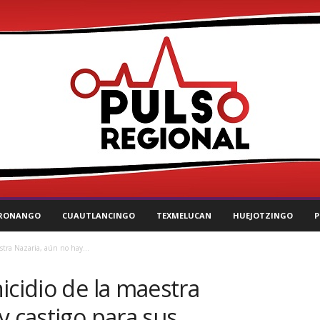
RONANGO
CUAUTLANCINGO
TEXMELUCAN
HUEJOTZINGO
P
stra Nazaria, aún no hay...
icidio de la maestra
y castigo para sus