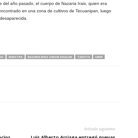
 del año pasado, el cuerpo de Nazaria Irais, quien era
e encontrado en una zona de cultivos de Tecuanipan, luego
 desaparecida.
IO
MAESTRA
NAZARIA IRAIS SIMON AGUILAR
TAXISTA
UBER
Artículo siguiente
ocios
Luis Alberto Arriaga entregó nuevas