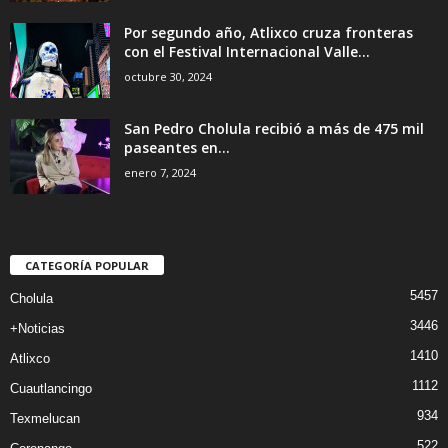
Por segundo año, Atlixco cruza fronteras
con el Festival Internacional Valle...
octubre 30, 2024
San Pedro Cholula recibió a más de 475 mil
paseantes en...
enero 7, 2024
CATEGORÍA POPULAR
5457
Cholula
3446
+Noticias
1410
Atlixco
1112
Cuautlancingo
934
Texmelucan
522