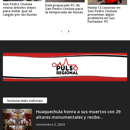
San Pedro Cholula
Está preparado PC de
Hasta 12 casonas en
revisa árboles viejos
San Pedro Cholula para
San Pedro Cholula
para evitar que se
la temporada de lluvias
presentan algún
caigan por las lluvias
problema en sus
fachadas: PC
Incluso más noticias
Huaquechula honra a sus muertos con 29
altares monumentales y recibe...
noviembre 2, 2024