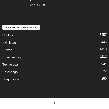
enero 7, 2024
CATEGORÍA POPULAR
5457
Cholula
3446
+Noticias
1410
Atlixco
1112
Cuautlancingo
934
Texmelucan
522
Coronango
280
Huejotzingo
©