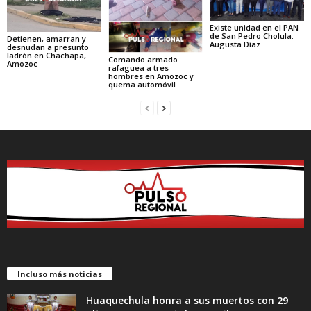
Existe unidad en el PAN
de San Pedro Cholula:
Detienen, amarran y
Augusta Díaz
desnudan a presunto
ladrón en Chachapa,
Comando armado
Amozoc
rafaguea a tres
hombres en Amozoc y
quema automóvil
Incluso más noticias
Huaquechula honra a sus muertos con 29