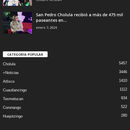
San Pedro Cholula recibió a más de 475 mil
paseantes en...
enero 7, 2024
CATEGORÍA POPULAR
5457
Cholula
3446
+Noticias
1410
Atlixco
1112
Cuautlancingo
934
Texmelucan
522
Coronango
280
Huejotzingo