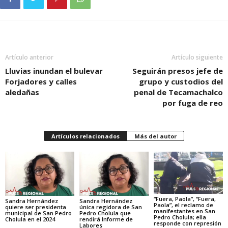
Artículo anterior
Artículo siguiente
Lluvias inundan el bulevar
Seguirán presos jefe de
Forjadores y calles
grupo y custodios del
aledañas
penal de Tecamachalco
por fuga de reo
Artículos relacionados
Más del autor
“Fuera, Paola”, “Fuera,
Sandra Hernández
Sandra Hernández
Paola”, el reclamo de
quiere ser presidenta
única regidora de San
manifestantes en San
municipal de San Pedro
Pedro Cholula que
Pedro Cholula; ella
Cholula en el 2024
rendirá Informe de
responde con represión
Labores