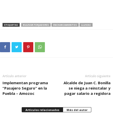
ETIQUETAS
BULEVAR FORJADORES
ENCHARCAMIENTOS
LLUVIAS
Artículo anterior
Artículo siguiente
Implementan programa
Alcalde de Juan C. Bonilla
“Pasajero Seguro” en la
se niega a reinstalar y
Puebla – Amozoc
pagar salario a regidora
Artículos relacionados
Más del autor